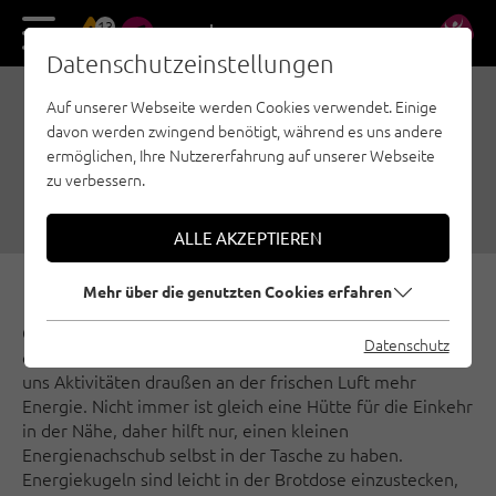
13
DE
EN
Datenschutzeinstellungen
Auf unserer Webseite werden Cookies verwendet. Einige
ENERGIEKUGELN ZUM
davon werden zwingend benötigt, während es uns andere
NASCHEN UNTERWEGS
ermöglichen, Ihre Nutzererfahrung auf unserer Webseite
zu verbessern.
13.12.2018
|
Erstellt von
Climbers Paradise Tirol
|
Allgemein
ALLE AKZEPTIEREN
Mehr über die genutzten Cookies erfahren
Ob Skitourengehen, Freeriden, Schnehschuhwandern
Datenschutz
oder Klettern – im Winter ist es kalt und deshalb kosten
uns Aktivitäten draußen an der frischen Luft mehr
Energie. Nicht immer ist gleich eine Hütte für die Einkehr
in der Nähe, daher hilft nur, einen kleinen
Energienachschub selbst in der Tasche zu haben.
Energiekugeln sind leicht in der Brotdose einzustecken,