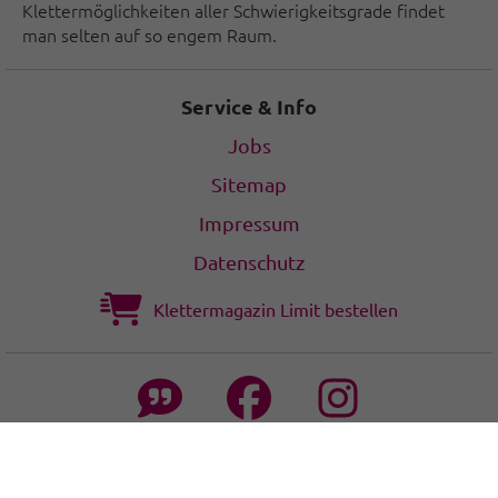
Klettermöglichkeiten aller Schwierigkeitsgrade findet
man selten auf so engem Raum.
Service & Info
Jobs
Sitemap
Impressum
Datenschutz
Klettermagazin Limit bestellen
© Climbers Paradise Tirol 2026