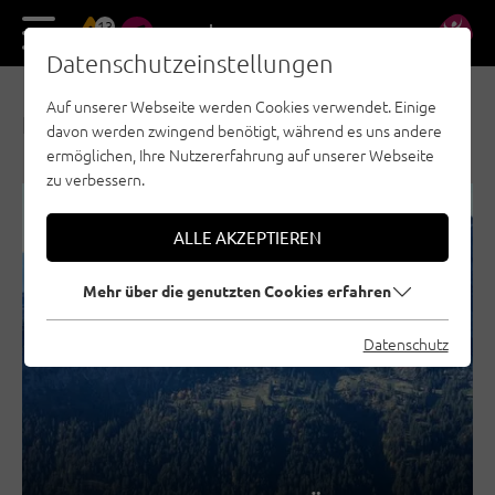
13
DE
EN
Datenschutzeinstellungen
Auf unserer Webseite werden Cookies verwendet. Einige
NEWS & AKTUELLES
davon werden zwingend benötigt, während es uns andere
ermöglichen, Ihre Nutzererfahrung auf unserer Webseite
zu verbessern.
REGION SEEFELD - TIROLS HOCHPLATEAU
ALLE AKZEPTIEREN
TANNHEIMER TAL
KUFSTEINERLAND
Mehr über die genutzten Cookies erfahren
STEINBERGE
ÖTZTAL
Datenschutz