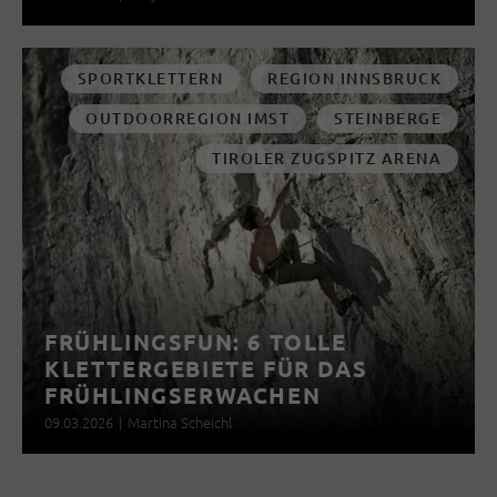
SPORTKLETTERN
REGION INNSBRUCK
OUTDOORREGION IMST
STEINBERGE
TIROLER ZUGSPITZ ARENA
FRÜHLINGSFUN: 6 TOLLE
KLETTERGEBIETE FÜR DAS
FRÜHLINGSERWACHEN
09.03.2026
|
Martina Scheichl