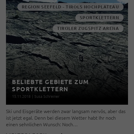
REGION SEEFELD - TIROLS HOCHPLATEAU
SPORTKLETTERN
TIROLER ZUGSPITZ ARENA
BELIEBTE GEBIETE ZUM
SPORTKLETTERN
15.11.2018
|
Susa Schreiner
Ski und Eisgeräte werden zwar langsam nervös, aber das
ist jetzt egal. Denn bei diesem Wetter habt Ihr noch
einen sehnlichen Wunsch: Noch…