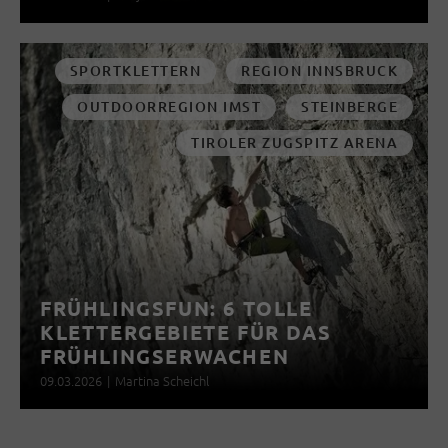
SPORTKLETTERN
REGION INNSBRUCK
OUTDOORREGION IMST
STEINBERGE
TIROLER ZUGSPITZ ARENA
FRÜHLINGSFUN: 6 TOLLE
KLETTERGEBIETE FÜR DAS
FRÜHLINGSERWACHEN
09.03.2026
|
Martina Scheichl