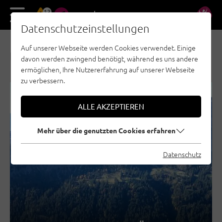
13
DE
EN
Datenschutzeinstellungen
Auf unserer Webseite werden Cookies verwendet. Einige
NEWS & AKTUELLES
davon werden zwingend benötigt, während es uns andere
ermöglichen, Ihre Nutzererfahrung auf unserer Webseite
zu verbessern.
REGION SEEFELD - TIROLS HOCHPLATEAU
ALLE AKZEPTIEREN
TANNHEIMER TAL
KUFSTEINERLAND
Mehr über die genutzten Cookies erfahren
STEINBERGE
ÖTZTAL
Datenschutz