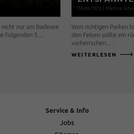
24.09.2020
|
Martina Schei
 nicht nur am Badesee
Vom richtigen Parken b
die folgenden 5…
den Felsen sollte ein r
vorherrschen.…
WEITERLESEN
Service & Info
Jobs