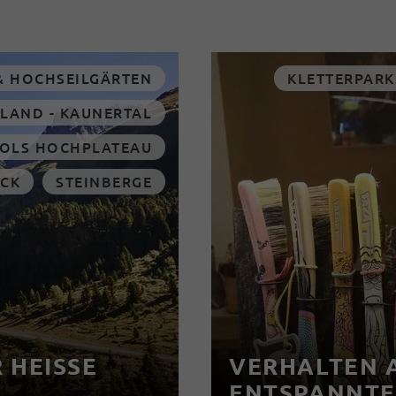
& HOCHSEILGÄRTEN
KLETTERPARK
RLAND - KAUNERTAL
IROLS HOCHPLATEAU
UCK
STEINBERGE
HEISSE T
VERHALTEN A
ENTSPANNTE