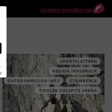
SPORTKLETTERN
REGION INNSBRUCK
z
OUTDOORREGION IMST
STEINBERGE
TIROLER ZUGSPITZ ARENA