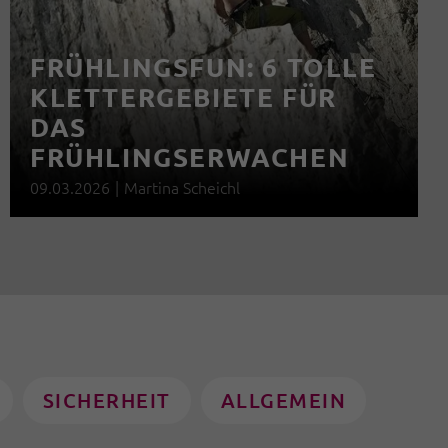
FRÜHLINGSFUN: 6 TOLLE
KLETTERGEBIETE FÜR
DAS
FRÜHLINGSERWACHEN
09.03.2026
|
Martina Scheichl
SICHERHEIT
ALLGEMEIN