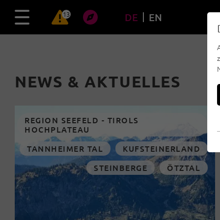
13
DE
EN
NEWS & AKTUELLES
REGION SEEFELD - TIROLS
HOCHPLATEAU
TANNHEIMER TAL
KUFSTEINERLAND
STEINBERGE
ÖTZTAL