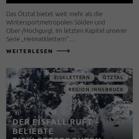
Das Ötztal bietet weit mehr als die
Wintersportmetropolen Sölden und
Ober-/Hochgurgl. Im letzten Kapitel unserer
Serie „Heimatklettern“…
WEITERLESEN
EISKLETTERN
ÖTZTAL
REGION INNSBRUCK
DER EISFALL RUFT –
BELIEBTE