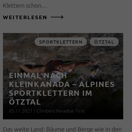
Klettern schon…
WEITERLESEN
SPORTKLETTERN
ÖTZTAL
EINMAL NACH
KLEINKANADA – ALPINES
SPORTKLETTERN IM
ÖTZTAL
05.11.2021
|
Climbers Paradise Tirol
Das weite Land: Bäume und Berge wie in den