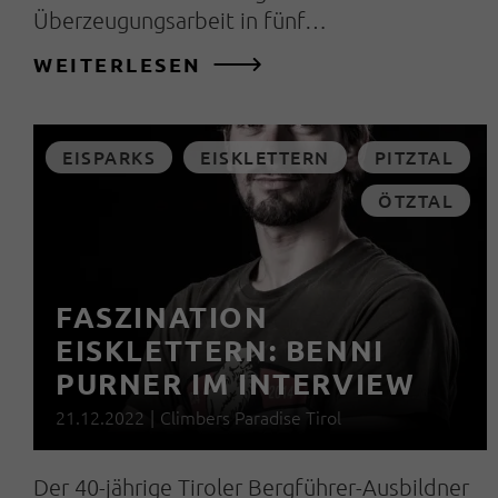
Überzeugungsarbeit in fünf…
WEITERLESEN
EISPARKS
EISKLETTERN
PITZTAL
ÖTZTAL
FASZINATION
EISKLETTERN: BENNI
PURNER IM INTERVIEW
21.12.2022
|
Climbers Paradise Tirol
Der 40-jährige Tiroler Bergführer-Ausbildner