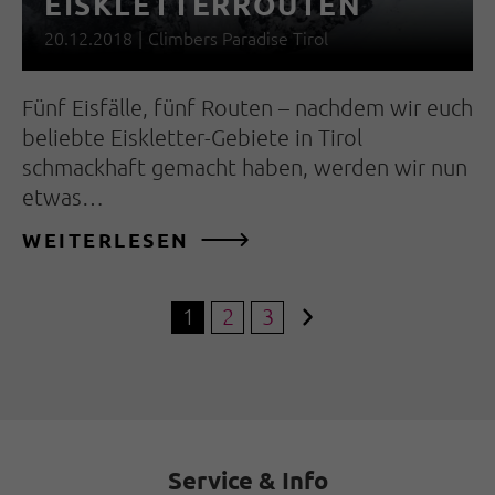
EISKLETTERROUTEN
20.12.2018
|
Climbers Paradise Tirol
Fünf Eisfälle, fünf Routen – nachdem wir euch
beliebte Eiskletter-Gebiete in Tirol
schmackhaft gemacht haben, werden wir nun
etwas…
WEITERLESEN
1
2
3
Service & Info