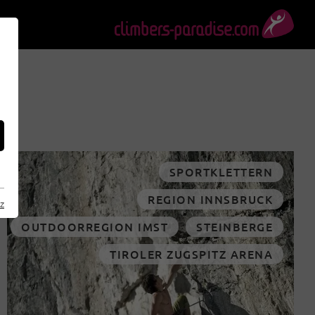
SPORTKLETTERN
REGION INNSBRUCK
z
OUTDOORREGION IMST
STEINBERGE
TIROLER ZUGSPITZ ARENA