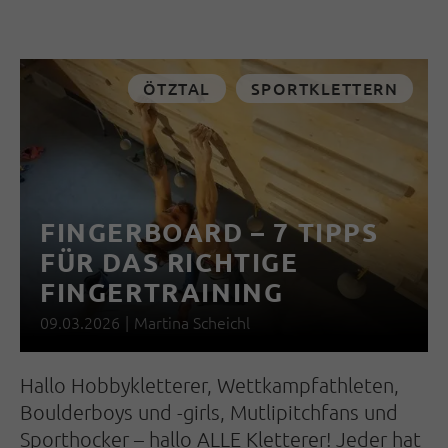
ÖTZTAL
SPORTKLETTERN
FINGERBOARD – 7 TIPPS
FÜR DAS RICHTIGE
FINGERTRAINING
09.03.2026
|
Martina Scheichl
Hallo Hobbykletterer, Wettkampfathleten,
Boulderboys und -girls, Mutlipitchfans und
Sporthocker – hallo ALLE Kletterer! Jeder hat