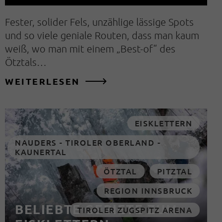
Fester, solider Fels, unzählige lässige Spots
und so viele geniale Routen, dass man kaum
weiß, wo man mit einem „Best-of“ des
Ötztals…
WEITERLESEN
EISKLETTERN
NAUDERS - TIROLER OBERLAND -
KAUNERTAL
ÖTZTAL
PITZTAL
REGION INNSBRUCK
BELIEBTE GEBIETE ZUM
TIROLER ZUGSPITZ ARENA