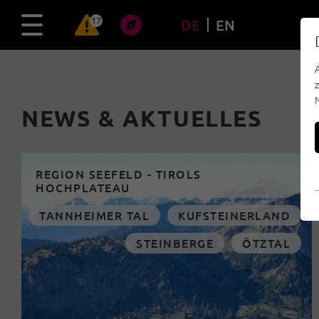
17
DE
EN
NEWS & AKTUELLES
REGION SEEFELD - TIROLS
HOCHPLATEAU
TANNHEIMER TAL
KUFSTEINERLAND
STEINBERGE
ÖTZTAL