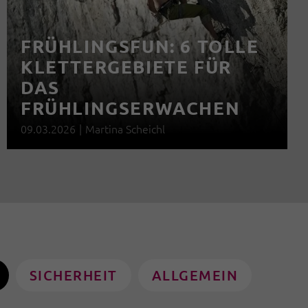
FRÜHLINGSFUN: 6 TOLLE
KLETTERGEBIETE FÜR
DAS
FRÜHLINGSERWACHEN
09.03.2026
|
Martina Scheichl
SICHERHEIT
ALLGEMEIN