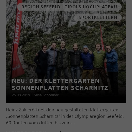
REGION SEEFELD - TIROLS HOCHPLATEAU
SPORTKLETTERN
NEU: DER KLETTERGARTEN
SONNENPLATTEN SCHARNITZ
25.09.2019
|
Susa Schreiner
Heinz Zak eröffnet den neu gestalteten Klettergarten
„Sonnenplatten Scharnitz“ in der Olympiaregion Seefeld.
60 Routen vom dritten bis zum…