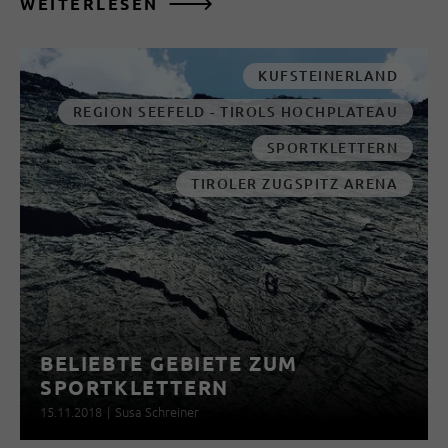
WEITERLESEN
KUFSTEINERLAND
REGION SEEFELD - TIROLS HOCHPLATEAU
SPORTKLETTERN
TIROLER ZUGSPITZ ARENA
BELIEBTE GEBIETE ZUM
SPORTKLETTERN
15.11.2018
|
Susa Schreiner