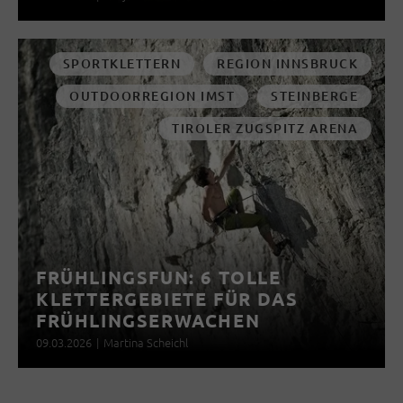
SPORTKLETTERN
REGION INNSBRUCK
OUTDOORREGION IMST
STEINBERGE
TIROLER ZUGSPITZ ARENA
FRÜHLINGSFUN: 6 TOLLE
KLETTERGEBIETE FÜR DAS
FRÜHLINGSERWACHEN
09.03.2026
|
Martina Scheichl