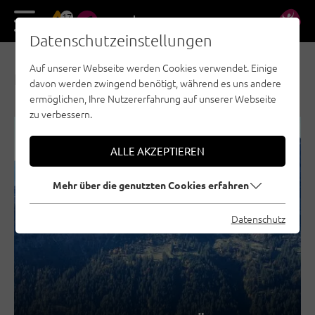
17
DE
EN
Datenschutzeinstellungen
Auf unserer Webseite werden Cookies verwendet. Einige
NEWS & AKTUELLES
davon werden zwingend benötigt, während es uns andere
ermöglichen, Ihre Nutzererfahrung auf unserer Webseite
zu verbessern.
REGION SEEFELD - TIROLS HOCHPLATEAU
ALLE AKZEPTIEREN
TANNHEIMER TAL
KUFSTEINERLAND
Mehr über die genutzten Cookies erfahren
STEINBERGE
ÖTZTAL
Datenschutz