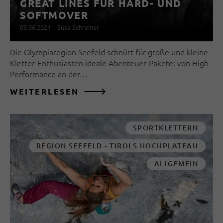
GREAT LINES FÜR HARD- UND
SOFTMOVER
03.06.2021
|
Susa Schreiner
Die Olympiaregion Seefeld schnürt für große und kleine
Kletter-Enthusiasten ideale Abenteuer-Pakete: von High-
Performance an der…
WEITERLESEN
SPORTKLETTERN
REGION SEEFELD - TIROLS HOCHPLATEAU
ALLGEMEIN