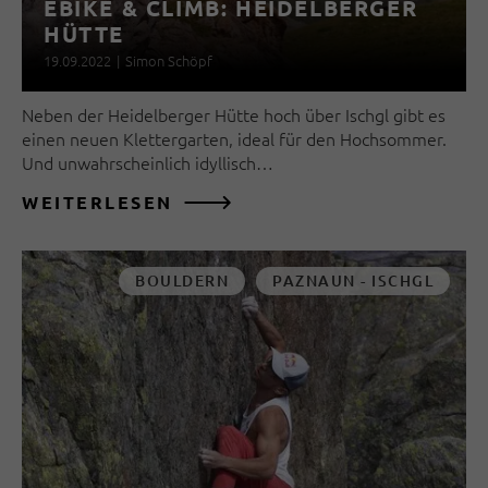
EBIKE & CLIMB: HEIDELBERGER
HÜTTE
19.09.2022
|
Simon Schöpf
Neben der Heidelberger Hütte hoch über Ischgl gibt es
einen neuen Klettergarten, ideal für den Hochsommer.
Und unwahrscheinlich idyllisch…
WEITERLESEN
BOULDERN
PAZNAUN - ISCHGL