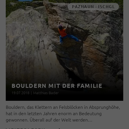
PAZNAUN - ISCHGL
BOULDERN MIT DER FAMILIE
19.07.2018
|
Matthias Bader
Bouldern, das Klettern an Felsblöcken in Absprunghöhe,
hat in den letzten Jahren enorm an Bedeutung
gewonnen. Überall auf der Welt werden…