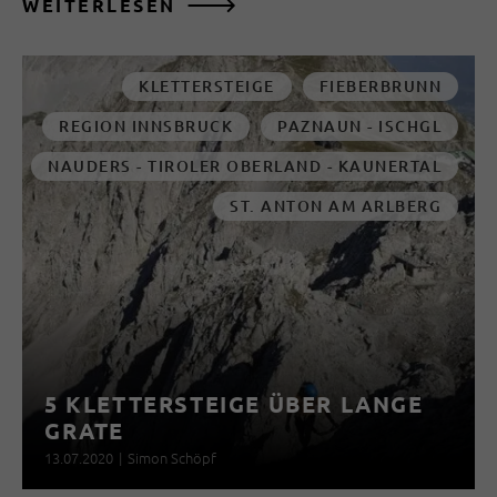
WEITERLESEN
KLETTERSTEIGE
FIEBERBRUNN
REGION INNSBRUCK
PAZNAUN - ISCHGL
NAUDERS - TIROLER OBERLAND - KAUNERTAL
ST. ANTON AM ARLBERG
5 KLETTERSTEIGE ÜBER LANGE
GRATE
13.07.2020
|
Simon Schöpf