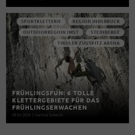
SPORTKLETTERN
REGION INNSBRUCK
OUTDOORREGION IMST
STEINBERGE
TIROLER ZUGSPITZ ARENA
FRÜHLINGSFUN: 6 TOLLE
KLETTERGEBIETE FÜR DAS
FRÜHLINGSERWACHEN
09.03.2026
|
Martina Scheichl