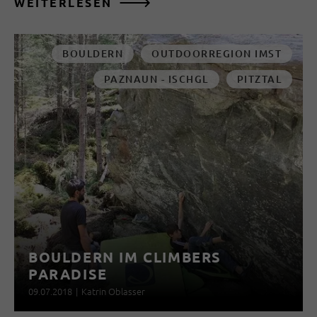
WEITERLESEN
BOULDERN
OUTDOORREGION IMST
PAZNAUN - ISCHGL
PITZTAL
BOULDERN IM CLIMBERS
PARADISE
09.07.2018
|
Katrin Oblasser