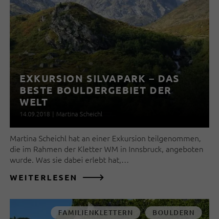
EXKURSION SILVAPARK – DAS
BESTE BOULDERGEBIET DER
WELT
14.09.2018
|
Martina Scheichl
Martina Scheichl hat an einer Exkursion teilgenommen,
die im Rahmen der Kletter WM in Innsbruck, angeboten
wurde. Was sie dabei erlebt hat,…
WEITERLESEN
FAMILIENKLETTERN
BOULDERN