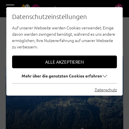
17
DE
EN
Datenschutzeinstellungen
Auf unserer Webseite werden Cookies verwendet. Einige
NEWS & AKTUELLES
davon werden zwingend benötigt, während es uns andere
ermöglichen, Ihre Nutzererfahrung auf unserer Webseite
zu verbessern.
REGION SEEFELD - TIROLS HOCHPLATEAU
ALLE AKZEPTIEREN
TANNHEIMER TAL
KUFSTEINERLAND
Mehr über die genutzten Cookies erfahren
STEINBERGE
ÖTZTAL
Datenschutz