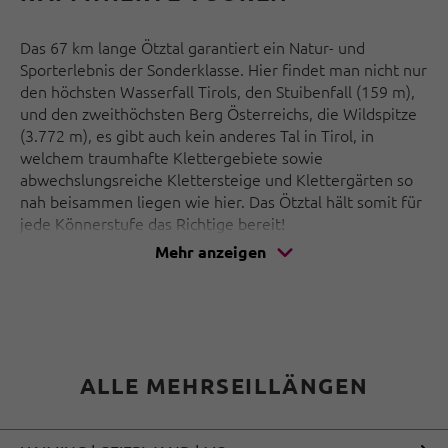
Das 67 km lange Ötztal garantiert ein Natur- und
Sporterlebnis der Sonderklasse. Hier findet man nicht nur
den höchsten Wasserfall Tirols, den Stuibenfall (159 m),
und den zweithöchsten Berg Österreichs, die Wildspitze
(3.772 m), es gibt auch kein anderes Tal in Tirol, in
welchem traumhafte Klettergebiete sowie
abwechslungsreiche Klettersteige und Klettergärten so
nah beisammen liegen wie hier. Das Ötztal hält somit für
jede Könnerstufe das Richtige bereit!
Mehr anzeigen
Und wer sich abseits des Felsens bewegen möchte, auf
den wartet ein umfangreiches Programm an
Outdooraktivitäten – vom Biken in der Bike Republic
Sölden über einen Besuch im Aqua Dome - Tirol Therme
Längenfeld oder der Area47 bis hin zu Erkundungen der
zahlreichen Bergbahnen im Ötztal oder des Piburger
ALLE MEHRSEILLÄNGEN
Sees in Oetz.