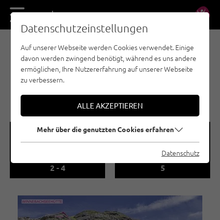
DE
EN
Datenschutzeinstellungen
Auf unserer Webseite werden Cookies verwendet. Einige
MEHRSEILLÄNGE - ÖTZTAL
davon werden zwingend benötigt, während es uns andere
LÄNGENFELD |
ermöglichen, Ihre Nutzererfahrung auf unserer Webseite
WINNEBACHSEEHÜTTE |
zu verbessern.
MS
ALLE AKZEPTIEREN
Mehr über die genutzten Cookies erfahren
🞽
🍫
Datenschutz
Schwierigkeitsgrad
Routenanzahl
2 - 4
5