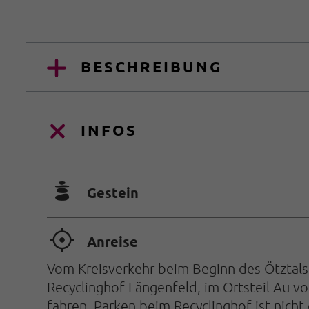
BESCHREIBUNG
INFOS
🞾
Gestein
🞞
Anreise
Vom Kreisverkehr beim Beginn des Ötztals
Recyclinghof Längenfeld, im Ortsteil Au v
fahren. Parken beim Recyclinghof ist nicht 