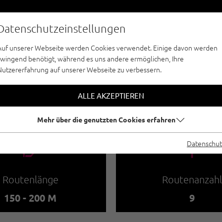
Datenschutzeinstellungen
Auf unserer Webseite werden Cookies verwendet. Einige davon werden
zwingend benötigt, während es uns andere ermöglichen, Ihre
Nutzererfahrung auf unserer Webseite zu verbessern.
MEHRSEILLÄNGE - ÖTZTAL
NFELD | NÖSSLAC
ALLE AKZEPTIEREN
Mehr über die genutzten Cookies erfahren
🔹
🍫
Datenschut
Routenlänge
Routenanzahl
150 - 200 M
9