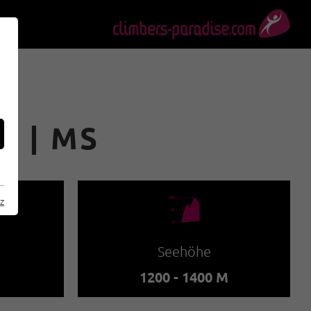
H | MS
🞱
z
Seehöhe
1200 - 1400 M