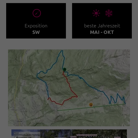
🞂
🞀🖈
Exposition
beste Jahreszeit
SW
MAI - OKT