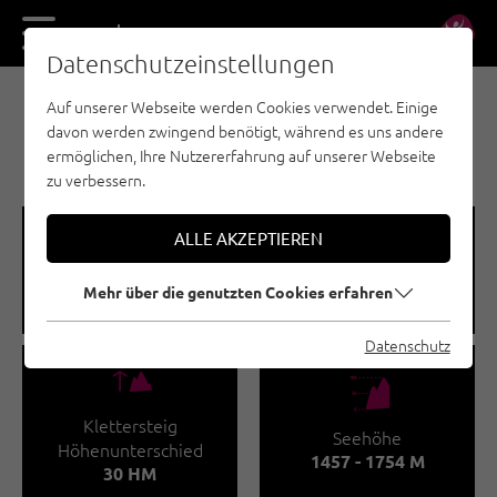
DE
EN
Datenschutzeinstellungen
Auf unserer Webseite werden Cookies verwendet. Einige
KLETTERSTEIGE - PITZTAL
davon werden zwingend benötigt, während es uns andere
KLETTERSTEIG LISS
ermöglichen, Ihre Nutzererfahrung auf unserer Webseite
zu verbessern.
🞽
🔹
ALLE AKZEPTIEREN
Schwierigkeitsgrad
Klettersteiglänge
Mehr über die genutzten Cookies erfahren
A / B
100 M
Datenschutz
🜏
🞱
Klettersteig
Seehöhe
Höhenunterschied
1457 - 1754 M
30 HM