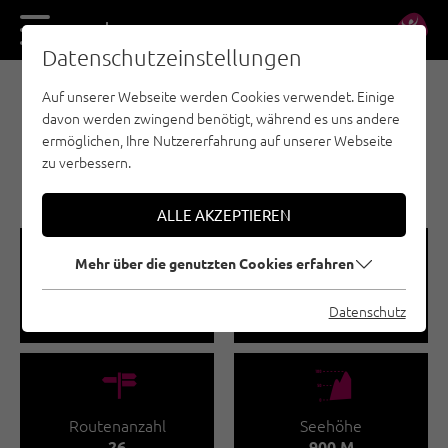
DE
EN
Datenschutzeinstellungen
Auf unserer Webseite werden Cookies verwendet. Einige
SPORTKLETTERN - OUTDOORREGION IMST
davon werden zwingend benötigt, während es uns andere
IMST / PUTZEN
ermöglichen, Ihre Nutzererfahrung auf unserer Webseite
zu verbessern.
🅟
Familienfreundlich
ALLE AKZEPTIEREN
🞽
🔹
Mehr über die genutzten Cookies erfahren
Schwierigkeitsgrad
Routenlänge
Datenschutz
4 - 8
6 - 32 M
🍫
🞱
Routenanzahl
Seehöhe
26
900 M