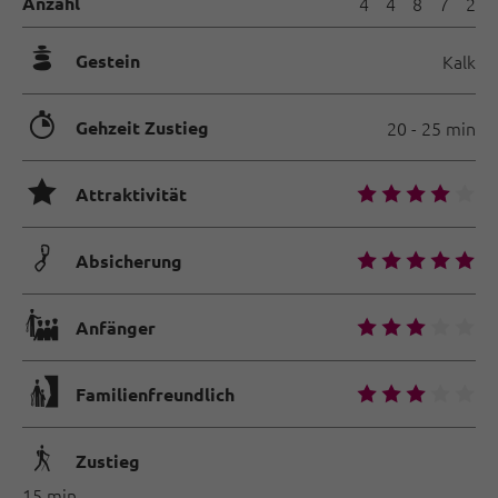
Anzahl
4
4
8
7
2
🞾
Gestein
Kalk
🐲
Gehzeit Zustieg
20 - 25 min
🞙
🞙
🞙
🞙
🞙
🞙
Attraktivität
🟏
🞙
🞙
🞙
🞙
🞙
Absicherung
🐡
🞙
🞙
🞙
🞙
🞙
Anfänger
🅟
🞙
🞙
🞙
🞙
🞙
Familienfreundlich
🛬
Zustieg
15 min