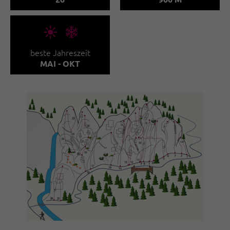
🞀🖈
beste Jahreszeit
MAI - OKT