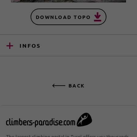
DOWNLOAD TOPO
INFOS
BACK
The largest climbing portal in Tyrol offers you thousands