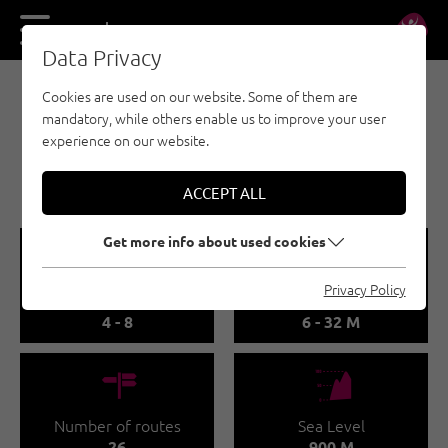
DE
EN
Data Privacy
Cookies are used on our website. Some of them are
SPORT CLIMBING - OUTDOOR REGION IMST
mandatory, while others enable us to improve your user
IMST / PUTZEN
experience on our website.
🅟
Family friendly
ACCEPT ALL
Get more info about used cookies
🞽
🔹
Privacy Policy
Difficulty
Route length
4 - 8
6 - 32 M
🍫
🞱
Number of routes
Sea Level
26
900 M