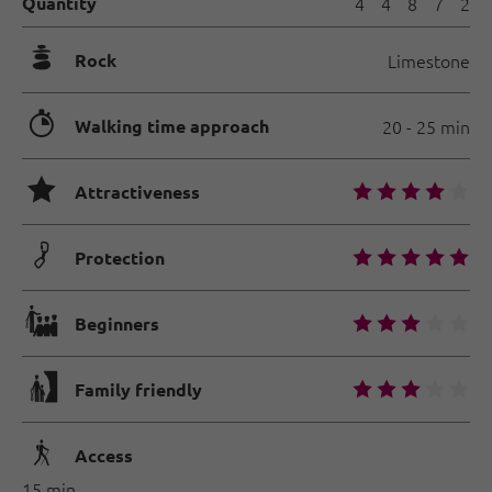
Quantity
4
4
8
7
2
🞾
Rock
Limestone
🐲
Walking time approach
20 - 25 min
🞙
🞙
🞙
🞙
🞙
🞙
Attractiveness
🟏
🞙
🞙
🞙
🞙
🞙
Protection
🐡
🞙
🞙
🞙
🞙
🞙
Beginners
🅟
🞙
🞙
🞙
🞙
🞙
Family friendly
🛬
Access
15 min