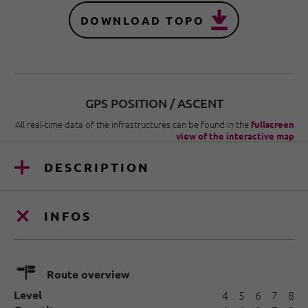
DOWNLOAD TOPO
GPS POSITION / ASCENT
All real-time data of the infrastructures can be found in the
fullscreen
view of the interactive map
DESCRIPTION
INFOS
🍫
Route overview
Level
4
5
6
7
8