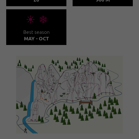
🞀🖈
Best season
MAY - OCT