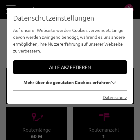
DE
EN
Datenschutzeinstellungen
Auf unserer Webseite werden Cookies verwendet. Einige
EISKLETTERN - ÖTZTAL
davon werden zwingend benötigt, während es uns andere
LÄNGENFELD / MIX
ermöglichen, Ihre Nutzererfahrung auf unserer Webseite
SAXEMDOM
zu verbessern.
ALLE AKZEPTIEREN
🞽
🞱
Mehr über die genutzten Cookies erfahren
Schwierigkeitsgrad
Seehöhe
M8+
1280 - 1340 M
Datenschutz
🔹
🍫
Routenlänge
Routenanzahl
60 M
1