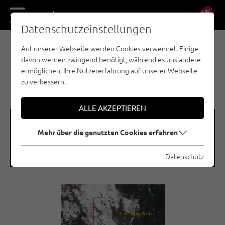
DE
EN
Datenschutzeinstellungen
Auf unserer Webseite werden Cookies verwendet. Einige
EISKLETTERN - ÖTZTAL
davon werden zwingend benötigt, während es uns andere
LÄNGENFELD /
ermöglichen, Ihre Nutzererfahrung auf unserer Webseite
LECKBACHFALL
zu verbessern.
ALLE AKZEPTIEREN
🞽
🞱
Mehr über die genutzten Cookies erfahren
Schwierigkeitsgrad
Seehöhe
WI 3+
1250 M
Datenschutz