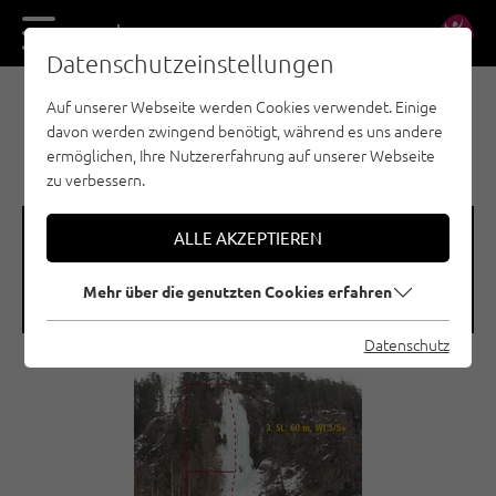
DE
EN
Datenschutzeinstellungen
Auf unserer Webseite werden Cookies verwendet. Einige
EISKLETTERN - ÖTZTAL
davon werden zwingend benötigt, während es uns andere
LÄNGENFELD / ESSO
ermöglichen, Ihre Nutzererfahrung auf unserer Webseite
zu verbessern.
🞽
🞱
ALLE AKZEPTIEREN
Schwierigkeitsgrad
Seehöhe
Mehr über die genutzten Cookies erfahren
WI 5+
1150 M
Datenschutz