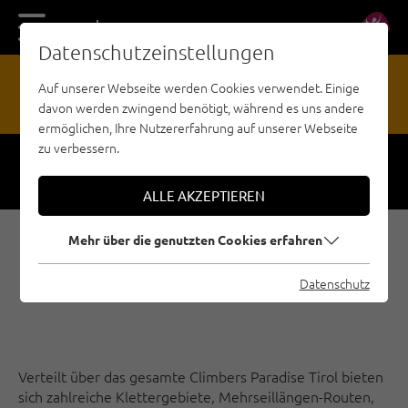
DE
EN
Datenschutzeinstellungen
13
Auf unserer Webseite werden Cookies verwendet. Einige
davon werden zwingend benötigt, während es uns andere
GEFAHRENMELDESTELLE
ermöglichen, Ihre Nutzererfahrung auf unserer Webseite
zu verbessern.
Respect
Sicherheit
ALLE AKZEPTIEREN
Mehr über die genutzten Cookies erfahren
E-BIKE & CLIMB IM
TIROLER OBERLAND
Datenschutz
Verteilt über das gesamte Climbers Paradise Tirol bieten
sich zahlreiche Klettergebiete, Mehrseillängen-Routen,