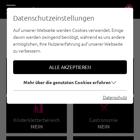
DE
EN
Datenschutzeinstellungen
Auf unserer Webseite werden Cookies verwendet. Einige
KLETTERHALLEN - KUFSTEINERLAND
davon werden zwingend benötigt, während es uns andere
KLETTERSKULPTUR
ermöglichen, Ihre Nutzererfahrung auf unserer Webseite
zu verbessern.
🅩
🐡
ALLE AKZEPTIEREN
Kletterfläche gesamt
Kletterkurse
Mehr über die genutzten Cookies erfahren
619 M²
NEIN
Datenschutz
🅟
🌆
Kinderkletterbereich
Gastronomie
NEIN
NEIN