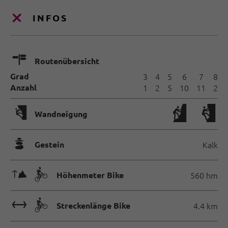
INFOS
🍫
Routenübersicht
Grad
3
4
5
6
7
8
Anzahl
1
2
5
10
11
2
🅩
Wandneigung
🞾
Gestein
Kalk
🜏🄷
Höhenmeter Bike
560 hm
🔖🄷
Streckenlänge Bike
4.4 km