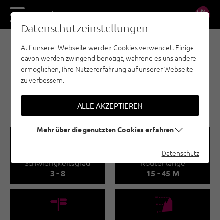
DE
EN
Datenschutzeinstellungen
Auf unserer Webseite werden Cookies verwendet. Einige
E-BIKE & CLIMB - WILDER KAISER
davon werden zwingend benötigt, während es uns andere
E-BIKE & CLIMB -
ermöglichen, Ihre Nutzererfahrung auf unserer Webseite
MULTERKARWAND
zu verbessern.
🅟
Familienfreundlich
ALLE AKZEPTIEREN
Mehr über die genutzten Cookies erfahren
🞽
🔹
Datenschutz
Schwierigkeitsgrad
Routenlänge
3 - 8
15 - 45 M
🍫
🞱