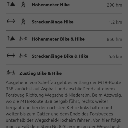
🜏🛬
Höhenmeter Hike
290 hm
🔖🛬
Streckenlänge Hike
1.2 km
🜏🅕
Höhenmeter Bike & Hike
850 hm
🔖🅕
Streckenlänge Bike & Hike
5.6 km
🅕
Zustieg Bike & Hike
Ausgehend von Scheffau geht es entlang der MTB-Route
338 zunächst auf Asphalt und anschließend auf einem
Forstweg Richtung Wegscheid-Niederalm. Beim Abzweig,
wo die MTB-Route 338 bergab führt, rechts weiter
bergauf und bei der nächsten Kehre links halten und
weiter bis zum Gatter und dem Ende des Forstweges
unterhalb der Wegscheid-Hochalm fahren. Von hier folgt
man zu Fuß dem Steig Nr. 826, vorbei an der Wegscheid-