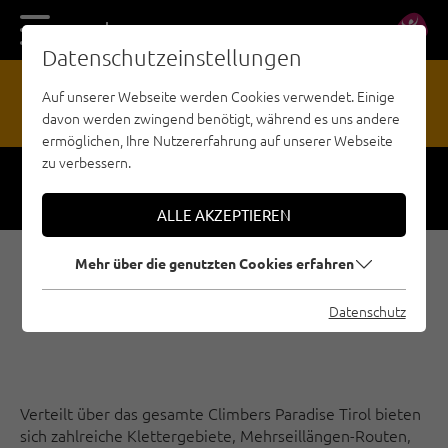
DE
EN
Datenschutzeinstellungen
17
Auf unserer Webseite werden Cookies verwendet. Einige
davon werden zwingend benötigt, während es uns andere
GEFAHRENMELDESTELLE
ermöglichen, Ihre Nutzererfahrung auf unserer Webseite
zu verbessern.
Respect
Sicherheit
ALLE AKZEPTIEREN
Mehr über die genutzten Cookies erfahren
E-BIKE & CLIMB IN DER
REGION WILDER KAISER
Datenschutz
Verteilt über das gesamte Climbers Paradise Tirol bieten
sich zahlreiche Klettergebiete, Mehrseillängen-Routen,