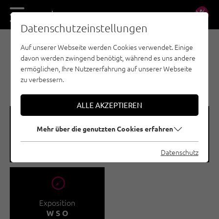
DE
EN
Datenschutzeinstellungen
Auf unserer Webseite werden Cookies verwendet. Einige
SPORTKLETTERN - TANNHEIMER TAL
davon werden zwingend benötigt, während es uns andere
KLETTERGÄRTEN AN DER
ermöglichen, Ihre Nutzererfahrung auf unserer Webseite
BAD KISSINGER HÜTTE
zu verbessern.
ALLE AKZEPTIEREN
🞽
🍫
Mehr über die genutzten Cookies erfahren
Schwierigkeitsgrad
Routenanzahl
3 - 9
26
Datenschutz
🞂
Exposition
W S O