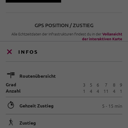
GPS POSITION / ZUSTIEG
Alle Echtzeitdaten der Infrastrukturen findest du in der
Vollansicht
der interaktiven Karte
INFOS
🍫
Routenübersicht
Grad
3
5
6
7
8
9
Anzahl
1
4
4
11
4
1
🐲
Gehzeit Zustieg
5 - 15 min
🛬
Zustieg