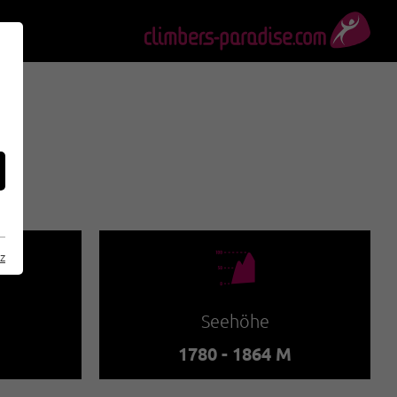
🞱
z
Seehöhe
1780 - 1864 M