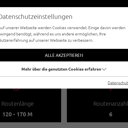
Datenschutzeinstellungen
Auf unserer Webseite werden Cookies verwendet. Einige davon werden
zwingend benötigt, während es uns andere ermöglichen, Ihre
Nutzererfahrung auf unserer Webseite zu verbessern.
MEHRSEILLÄNGE - TANNHEIMER TAL
SEICHENKOPF
ALLE AKZEPTIEREN
Mehr über die genutzten Cookies erfahren
🔹
🍫
Datenschut
Routenlänge
Routenanzahl
120 - 170 M
6