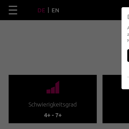
DE
EN
🞽
Schwierigkeitsgrad
4+ - 7+