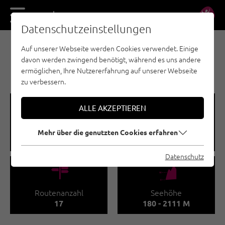
DE
EN
Datenschutzeinstellungen
Auf unserer Webseite werden Cookies verwendet. Einige
MEHRSEILLÄNGE - TANNHEIMER TAL
davon werden zwingend benötigt, während es uns andere
ROTE FLÜH
ermöglichen, Ihre Nutzererfahrung auf unserer Webseite
zu verbessern.
🞽
🔹
ALLE AKZEPTIEREN
Schwierigkeitsgrad
Routenlänge
Mehr über die genutzten Cookies erfahren
3 - 9
1800 - 2108 M
Datenschutz
🍫
🞱
Routenanzahl
Seehöhe
17
180 - 2111 M