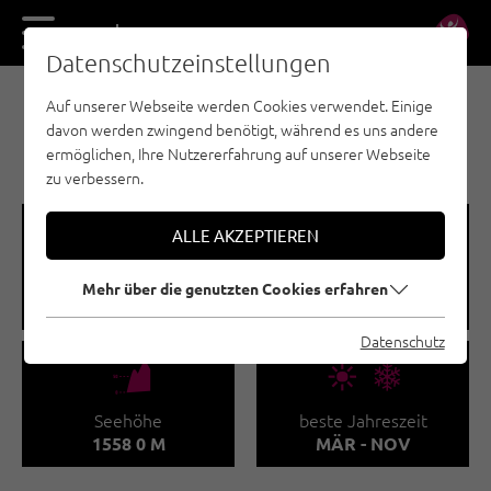
DE
EN
Datenschutzeinstellungen
Auf unserer Webseite werden Cookies verwendet. Einige
KLETTERSTEIGE - TANNHEIMER TAL
davon werden zwingend benötigt, während es uns andere
EDELRID-KLETTERSTEIG
ermöglichen, Ihre Nutzererfahrung auf unserer Webseite
zu verbessern.
🞽
🔹
ALLE AKZEPTIEREN
Schwierigkeitsgrad
Klettersteiglänge
Mehr über die genutzten Cookies erfahren
A
2.828 M
Datenschutz
🞱
🞀🖈
Seehöhe
beste Jahreszeit
1558 0 M
MÄR - NOV