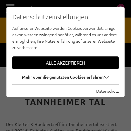
DE
EN
Datenschutzeinstellungen
13
Auf unserer Webseite werden Cookies verwendet. Einige
davon werden zwingend benötigt, während es uns andere
GEFAHRENMELDESTELLE
ermöglichen, Ihre Nutzererfahrung auf unserer Webseite
zu verbessern.
Respect
Sicherheit
ALLE AKZEPTIEREN
Mehr über die genutzten Cookies erfahren
KLETTER- UND
BOULDERTREFF IM
Datenschutz
TANNHEIMER TAL
Der Kletter & Bouldertreff im Tannheimertal existiert
seit 20216. Er bietet Kletter- und Boulderspaß für die