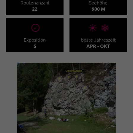
Routenanzahl
Seehöhe
22
900 M
🞂
🞀🖈
Exposition
beste Jahreszeit
S
APR - OKT