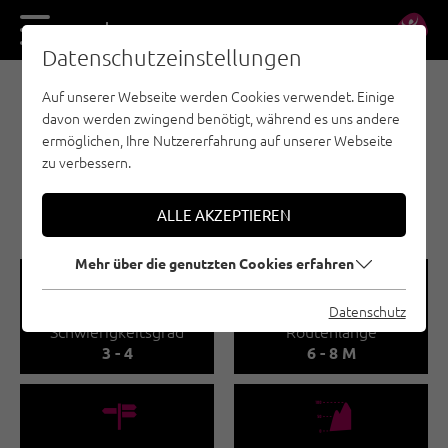
DE
EN
Datenschutzeinstellungen
Auf unserer Webseite werden Cookies verwendet. Einige
SPORTKLETTERN - STEINBERGE
davon werden zwingend benötigt, während es uns andere
KINDERÜBUNGSFELS
ermöglichen, Ihre Nutzererfahrung auf unserer Webseite
HALSER GRUND
zu verbessern.
🅟
Familienfreundlich
ALLE AKZEPTIEREN
Mehr über die genutzten Cookies erfahren
🞽
🔹
Datenschutz
Schwierigkeitsgrad
Routenlänge
3 - 4
6 - 8 M
🍫
🞱