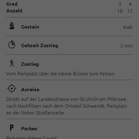
Grad
3
4
Anzahl
10
12
🞾
Gestein
Kalk
🐲
Gehzeit Zustieg
2 min
🛬
Zustieg
Vom Parkplatz über die kleine Brücke zum Felsen.
🞞
Anreise
Direkt auf der Landesstrasse von St.Ulrich am Pillersee
nach Hochfilzen nach dem Ortsteil Schwendt. Parkplatz
an der linken Straßenseite.
🐈
Parken
Parkplatz Halser Grund