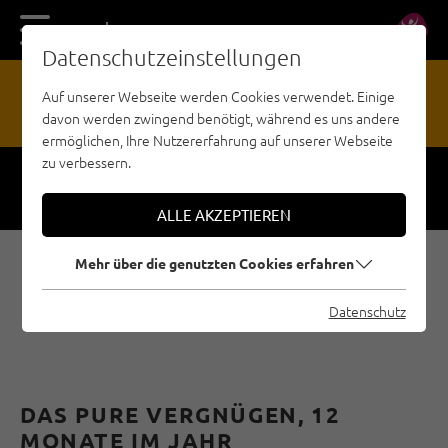
DE
EN
Datenschutzeinstellungen
17
Auf unserer Webseite werden Cookies verwendet. Einige
davon werden zwingend benötigt, während es uns andere
GEFAHRENMELDESTELLE
ermöglichen, Ihre Nutzererfahrung auf unserer Webseite
zu verbessern.
Respect
Sicherheit
ALLE AKZEPTIEREN
Mehr über die genutzten Cookies erfahren
KLETTERHALLEN IN ST.
ANTON AM ARLBERG
Datenschutz
DAS PURE VERGNÜGEN, 12
MONATE IM JAHR