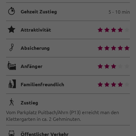
🐲
Gehzeit Zustieg
5 - 10 min
🞙
🞙
🞙
🞙
🞙
🞙
Attraktivität
🟏
🞙
🞙
🞙
🞙
🞙
Absicherung
🐡
🞙
🞙
🞙
🞙
🞙
Anfänger
🅟
🞙
🞙
🞙
🞙
🞙
Familienfreundlich
🛬
Zustieg
Vom Parkplatz Puitbach/Ahrn (P13) erreicht man den
Klettergarten in ca. 2 Gehminuten.
🕞
Öffentlicher Verkehr