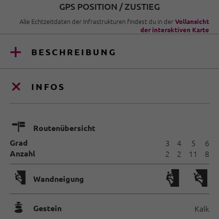
GPS POSITION / ZUSTIEG
Alle Echtzeitdaten der Infrastrukturen findest du in der
Vollansicht
der interaktiven Karte
BESCHREIBUNG
INFOS
🍫
Routenübersicht
Grad
3
4
5
6
Anzahl
2
2
11
8
🅩
Wandneigung
🞾
Gestein
Kalk