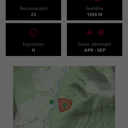
Routenanzahl
Seehöhe
23
1050 M
🞂
🞀🖈
Exposition
beste Jahreszeit
N
APR - SEP