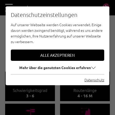
DE
EN
Datenschutzeinstellungen
Auf unserer Webseite werden Cookies verwendet. Einige
SPORTKLETTERN - REGION SEEFELD - TIROLS
davon werden zwingend benötigt, während es uns andere
HOCHPLATEAU
ermöglichen, Ihre Nutzererfahrung auf unserer Webseite
FLÄMENWANDL /
zu verbessern.
LEUTASCH
ALLE AKZEPTIEREN
🅟
Familienfreundlich
Mehr über die genutzten Cookies erfahren
🞽
🔹
Datenschutz
Schwierigkeitsgrad
Routenlänge
3 - 6
4 - 16 M
🍫
🞱