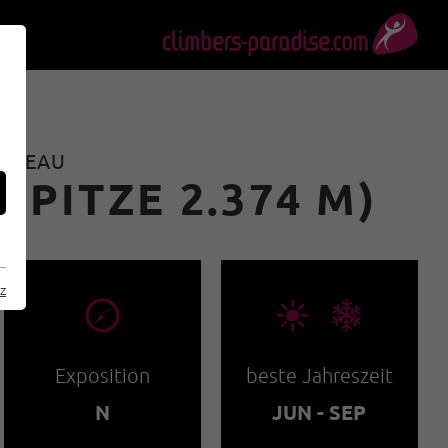
LATEAU
PITZE 2.374 M)
z
🞂
🞀🖈
Exposition
beste Jahreszeit
N
JUN - SEP