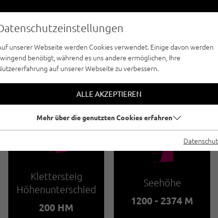
Datenschutzeinstellungen
Auf unserer Webseite werden Cookies verwendet. Einige davon werden
zwingend benötigt, während es uns andere ermöglichen, Ihre
Nutzererfahrung auf unserer Webseite zu verbessern.
ERSTEIG - REGION SEEFELD - TIROLS HOCHP
RSTEIG (REITHER S
ALLE AKZEPTIEREN
Mehr über die genutzten Cookies erfahren
🜏
Datenschut
🞱
Klettersteig
Seehöhe
Höhenunterschied
1200 - 2374 M
200 HM