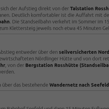
Talstation Ross
sich der Aufstieg direkt von der
nen. Deutlich komfortabler ist die Auffahrt mit d
bahn
. Die Standseilbahn verkehrt im Sommer im 15
zum Klettersteig jeweils noch etwa 45 Minuten Geh
seilversicherten Nor
r Abstieg entweder über den
irtschafteten Nördlinger Hütte und von dort retou
Uhr
Bergstation Rosshütte (Standseilba
, von der
werden.
Wandernetz nach Seefeld
ch über das bestehende
 zum Bahnhof Seefeld und dann 15 Minuten Fußweg