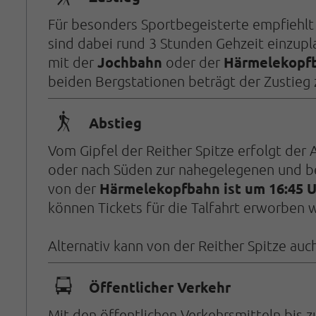
Für besonders Sportbegeisterte empfiehlt 
sind dabei rund 3 Stunden Gehzeit einzupla
Jochbahn
Härmelekopf
mit der
oder der
beiden Bergstationen beträgt der Zustieg 
🛬
Abstieg
Vom Gipfel der Reither Spitze erfolgt de
oder nach Süden zur nahegelegenen und bew
Härmelekopfbahn ist um 16:45 
von der
können Tickets für die Talfahrt erworben 
Alternativ kann von der Reither Spitze au
🕞
Öffentlicher Verkehr
Mit den öffentlichen Verkehrsmitteln bis