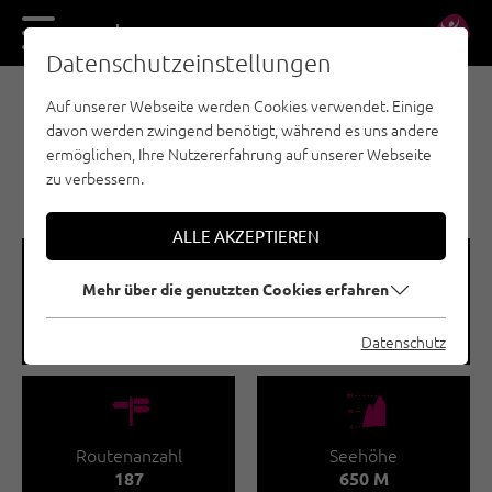
DE
EN
Datenschutzeinstellungen
Auf unserer Webseite werden Cookies verwendet. Einige
SPORTKLETTERN - REGION INNSBRUCK
davon werden zwingend benötigt, während es uns andere
MARTINSWAND /
ermöglichen, Ihre Nutzererfahrung auf unserer Webseite
DSCHUNGELBUCH
zu verbessern.
ALLE AKZEPTIEREN
🞽
🔹
Mehr über die genutzten Cookies erfahren
Schwierigkeitsgrad
Routenlänge
3 - 8
12 - 55 M
Datenschutz
🍫
🞱
Routenanzahl
Seehöhe
187
650 M