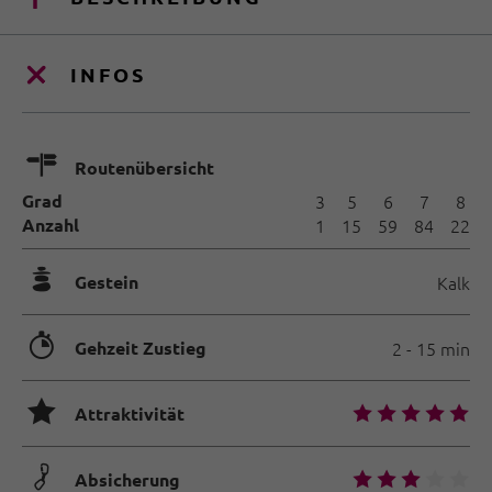
INFOS
🍫
Routenübersicht
Grad
3
5
6
7
8
Anzahl
1
15
59
84
22
🞾
Gestein
Kalk
🐲
Gehzeit Zustieg
2 - 15 min
🞙
🞙
🞙
🞙
🞙
🞙
Attraktivität
🟏
🞙
🞙
🞙
🞙
🞙
Absicherung