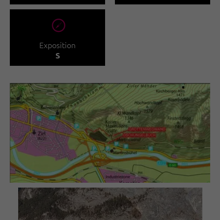
🞂
Exposition
S