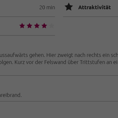
🞙
Attraktivität
20 min
🞙
🞙
🞙
🞙
🞙
ussaufwärts gehen. Hier zweigt nach rechts ein s
olgen. Kurz vor der Felswand über Trittstufen an ei
hreibrand.