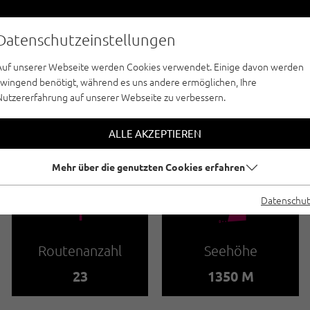
Datenschutzeinstellungen
Auf unserer Webseite werden Cookies verwendet. Einige davon werden
zwingend benötigt, während es uns andere ermöglichen, Ihre
Nutzererfahrung auf unserer Webseite zu verbessern.
SPORTKLETTERN - PITZTAL
SCHEIBRAND
ALLE AKZEPTIEREN
Mehr über die genutzten Cookies erfahren
🍫
🞱
Datenschut
Routenanzahl
Seehöhe
23
1350 M