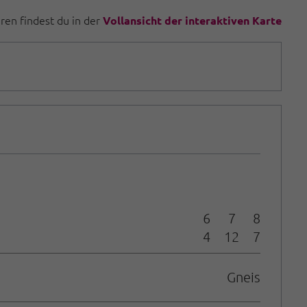
uren findest du in der
Vollansicht der interaktiven Karte
6
7
8
4
12
7
Gneis