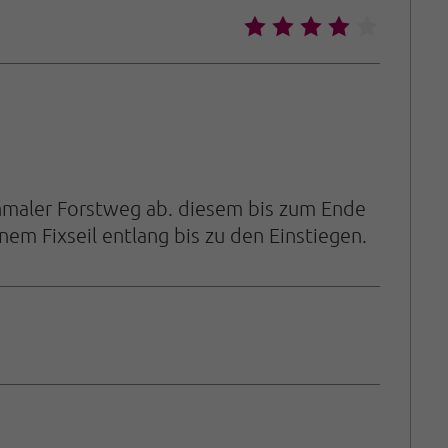
🞙
🞙
🞙
🞙
🞙
chmaler Forstweg ab. diesem bis zum Ende
nem Fixseil entlang bis zu den Einstiegen.