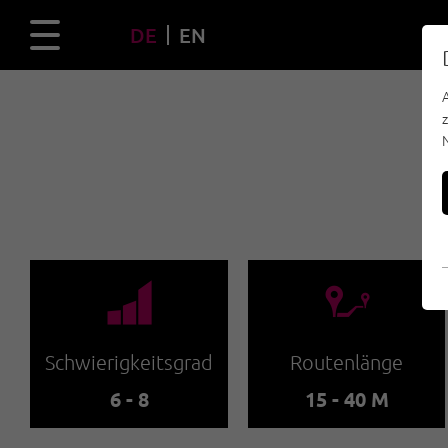
DE
EN
🞽
🔹
Schwierigkeitsgrad
Routenlänge
6 - 8
15 - 40 M