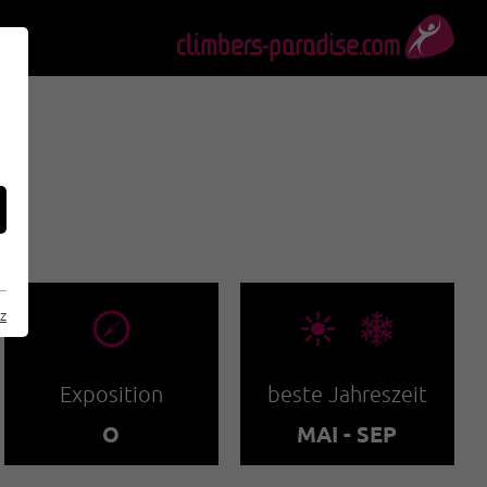
🞂
🞀🖈
z
Exposition
beste Jahreszeit
O
MAI - SEP