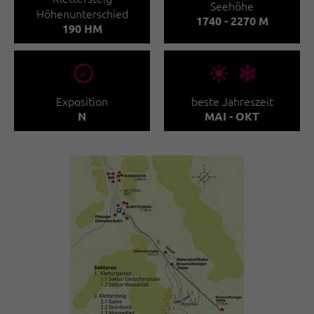
Seehöhe
Höhenunterschied
1740 - 2270 M
190 HM
🞂
🞀🖈
Exposition
beste Jahreszeit
N
MAI - OKT