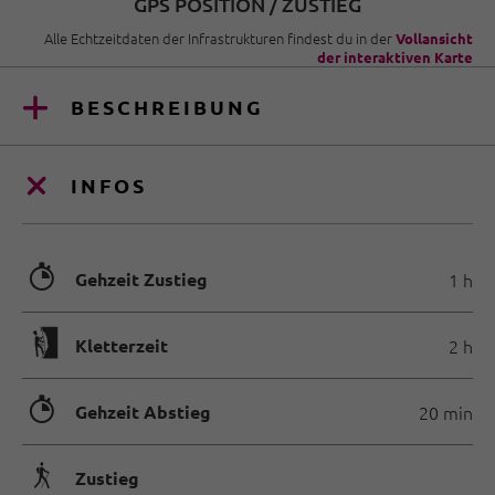
GPS POSITION / ZUSTIEG
Alle Echtzeitdaten der Infrastrukturen findest du in der
Vollansicht
der interaktiven Karte
BESCHREIBUNG
INFOS
🐲
Gehzeit Zustieg
1 h
🄱
Kletterzeit
2 h
🐲
Gehzeit Abstieg
20 min
🛬
Zustieg