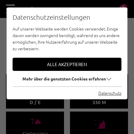
DE
EN
Datenschutzeinstellungen
Auf unserer Webseite werden Cookies verwendet. Einige
KLETTERSTEIGE - PITZTAL
davon werden zwingend benötigt, während es uns andere
KLETTERPARK PITZTALER
ermöglichen, Ihre Nutzererfahrung auf unserer Webseite
GLETSCHER -
zu verbessern.
STEINBOCKSTEIG
ALLE AKZEPTIEREN
Mehr über die genutzten Cookies erfahren
🞽
🔹
Datenschutz
Schwierigkeitsgrad
Klettersteiglänge
D / E
330 M
🜏
🞱
Klettersteig