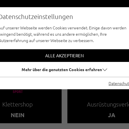
Datenschutzeinstellungen
Auf unserer Webseite werden Cookies verwendet. Einige davon werden
zwingend benötigt, während es uns andere ermöglichen, Ihre
Nutzererfahrung auf unserer Webseite zu verbessern.
KLETTERPARKS / HOCHSEILGÄRTEN - PITZTA
P - ABENTEUERPA
ALLE AKZEPTIEREN
Mehr über die genutzten Cookies erfahren
🧀
🐔
Datenschut
Klettershop
Ausrüstungsverl
NEIN
JA