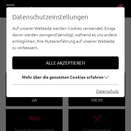
DE
EN
Datenschutzeinstellungen
Auf unserer Webseite werden Cookies verwendet. Einige
KLETTERPARKS / HOCHSEILGÄRTEN - PITZTAL
davon werden zwingend benötigt, während es uns andere
KLETTERPARK PITZI'S
ermöglichen, Ihre Nutzererfahrung auf unserer Webseite
FELSEN JERZENS-
zu verbessern.
HOCHZEIGER
ALLE AKZEPTIEREN
Mehr über die genutzten Cookies erfahren
🐡
🧀
Datenschutz
Kletterkurse
Klettershop
JA
NEIN
🐔
🌆
Ausrüstungsverleih
Gastronomie