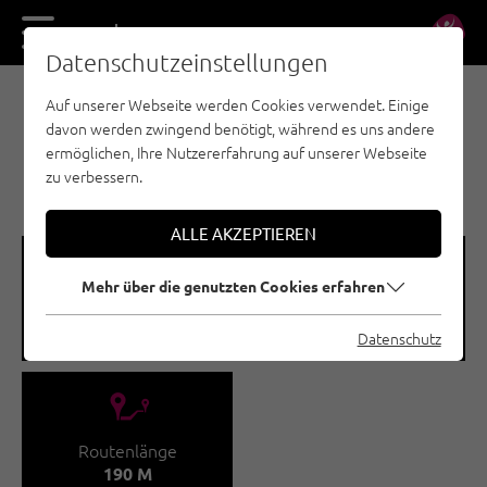
DE
EN
Datenschutzeinstellungen
Auf unserer Webseite werden Cookies verwendet. Einige
EISKLETTERN - PITZTAL
davon werden zwingend benötigt, während es uns andere
TIEFLEHN /
ermöglichen, Ihre Nutzererfahrung auf unserer Webseite
MARCHLEHNFALL
zu verbessern.
ALLE AKZEPTIEREN
🞽
🞱
Mehr über die genutzten Cookies erfahren
Schwierigkeitsgrad
Seehöhe
WI 4 - WI 5
1660 - 1850 M
Datenschutz
🔹
Routenlänge
190 M