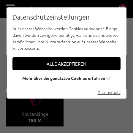
DE
EN
Datenschutzeinstellungen
Auf unserer Webseite werden Cookies verwendet. Einige
EISKLETTERN - PITZTAL
davon werden zwingend benötigt, während es uns andere
NEURUR / MEDUSA
ermöglichen, Ihre Nutzererfahrung auf unserer Webseite
zu verbessern.
🞽
🞱
ALLE AKZEPTIEREN
Schwierigkeitsgrad
Seehöhe
Mehr über die genutzten Cookies erfahren
WI 4 - WI 6
1460 - 1650 M
Datenschutz
🔹
Routenlänge
190 M