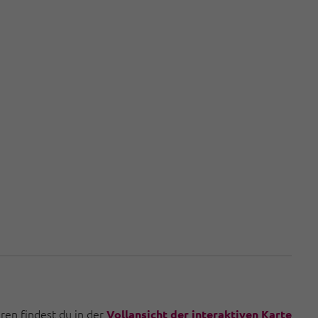
uren findest du in der
Vollansicht der interaktiven Karte