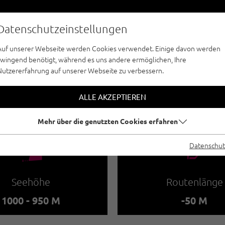
Datenschutzeinstellungen
Auf unserer Webseite werden Cookies verwendet. Einige davon werden
zwingend benötigt, während es uns andere ermöglichen, Ihre
Nutzererfahrung auf unserer Webseite zu verbessern.
EISKLETTERN - PITZTAL
RASLEHN / GRASL
ALLE AKZEPTIEREN
Mehr über die genutzten Cookies erfahren
🞱
🔹
Datenschut
Seehöhe
Routenlänge
1000 - 950 M
-50 M