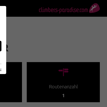
ER
🍫
z
Routenanzahl
1