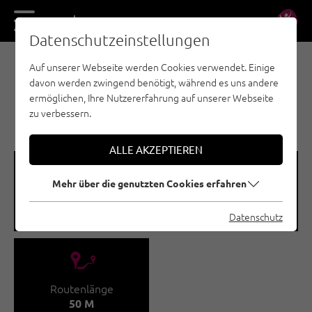
DE
EN
Datenschutzeinstellungen
Auf unserer Webseite werden Cookies verwendet. Einige
EISKLETTERN - PITZTAL
davon werden zwingend benötigt, während es uns andere
EGGENSTALL /
ermöglichen, Ihre Nutzererfahrung auf unserer Webseite
PFITSCHENFALL
zu verbessern.
ALLE AKZEPTIEREN
🞽
🞱
Mehr über die genutzten Cookies erfahren
Schwierigkeitsgrad
Seehöhe
WI 4 - WI 5+/6-
1350 - 1400 M
Datenschutz
🔹
Routenlänge
50 M