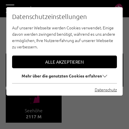
DE
EN
Datenschutzeinstellungen
Auf unserer Webseite werden Cookies verwendet. Einige
MEHRSEILLÄNGEN - OUTDOORREGION IMST
davon werden zwingend benötigt, während es uns andere
GUGGERKÖPFLE / MS
ermöglichen, Ihre Nutzererfahrung auf unserer Webseite
zu verbessern.
🞽
🍫
ALLE AKZEPTIEREN
Schwierigkeitsgrad
Routenanzahl
Mehr über die genutzten Cookies erfahren
5A+ - 7B
17
Datenschutz
🞱
Seehöhe
2117 M