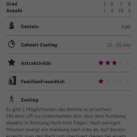
Grad
5
6
7
8
Anzahl
1
5
19
5
🞾
Gestein
Kalk
🐲
Gehzeit Zustieg
25 - 35 min
🞙
🞙
🞙
🞙
🞙
🞙
Attraktivität
🅟
🞙
🞙
🞙
🞙
🞙
Familienfreundlich
🛬
Zustieg
Es gibt 2 Möglichkeiten das Reithle zu erreichen:
Mit dem Lift zur Untermarkter Alm. Nun dem Forstweg
abwärts in Richtung Hoch-Imst folgen. Nach wenigen
Minuten zweigt ein Waldweg nach links ab. Auf diesem
erreicht man den Bach und überquert diesen bei einem