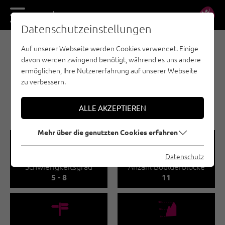
DE
EN
Datenschutzeinstellungen
Auf unserer Webseite werden Cookies verwendet. Einige
BOULDERN - OUTDOORREGION IMST
davon werden zwingend benötigt, während es uns andere
IMST / REITHLE /
ermöglichen, Ihre Nutzererfahrung auf unserer Webseite
BOULDERN
zu verbessern.
🅟
Familienfreundlich
ALLE AKZEPTIEREN
Mehr über die genutzten Cookies erfahren
🞽
🍫
Datenschutz
Schwierigkeitsgrad
Anzahl Boulderblöcke
5 - 8
11
🍫
🞱