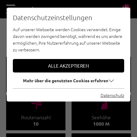
DE
EN
Datenschutzeinstellungen
Auf unserer Webseite werden Cookies verwendet. Einige
SPORTKLETTERN - ÖTZTAL
davon werden zwingend benötigt, während es uns andere
TUMPEN | ARMELEN
ermöglichen, Ihre Nutzererfahrung auf unserer Webseite
zu verbessern.
🞽
🔹
ALLE AKZEPTIEREN
Schwierigkeitsgrad
Routenlänge
Mehr über die genutzten Cookies erfahren
7 - 8
20 - 20 M
Datenschutz
🍫
🞱
Routenanzahl
Seehöhe
10
1000 M