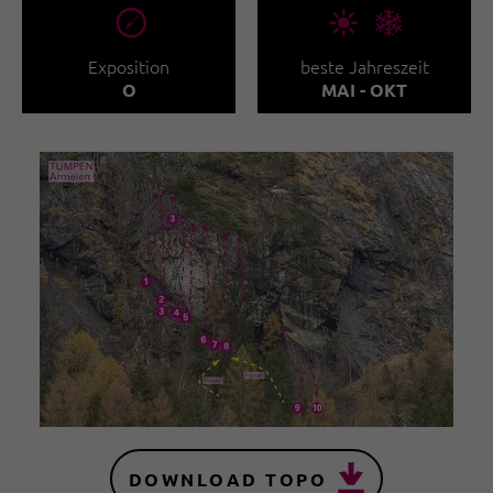
🞂
🞀🖈
Exposition
beste Jahreszeit
O
MAI - OKT
DOWNLOAD TOPO