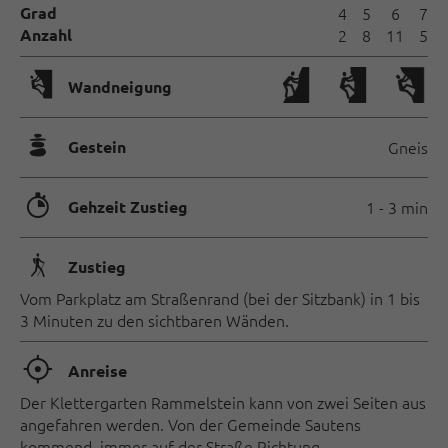
Grad
4
5
6
7
Anzahl
2
8
11
5
🅩
Wandneigung
🞾
Gestein
Gneis
🐲
Gehzeit Zustieg
1 - 3 min
🛬
Zustieg
Vom Parkplatz am Straßenrand (bei der Sitzbank) in 1 bis
3 Minuten zu den sichtbaren Wänden.
🞞
Anreise
Der Klettergarten Rammelstein kann von zwei Seiten aus
angefahren werden. Von der Gemeinde Sautens
kommend, immer auf der Straße Richtung