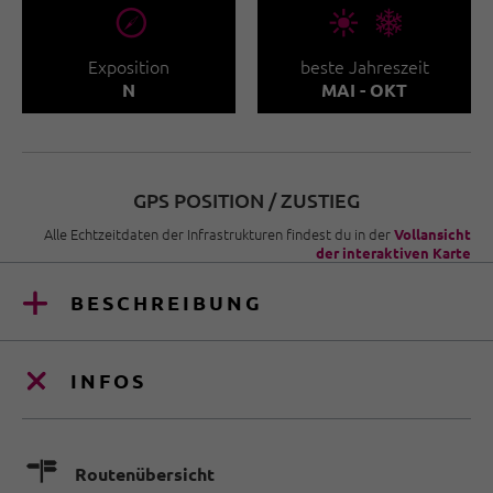
🞂
🞀🖈
Exposition
beste Jahreszeit
N
MAI - OKT
GPS POSITION / ZUSTIEG
Alle Echtzeitdaten der Infrastrukturen findest du in der
Vollansicht
der interaktiven Karte
BESCHREIBUNG
INFOS
🍫
Routenübersicht