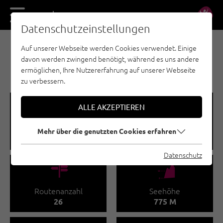
DE
EN
Datenschutzeinstellungen
Auf unserer Webseite werden Cookies verwendet. Einige
SPORTKLETTERN - ÖTZTAL
davon werden zwingend benötigt, während es uns andere
SAUTENS | RAMMELSTEIN
ermöglichen, Ihre Nutzererfahrung auf unserer Webseite
zu verbessern.
🞽
🔹
ALLE AKZEPTIEREN
Schwierigkeitsgrad
Routenlänge
Mehr über die genutzten Cookies erfahren
4 - 7
10 - 15 M
Datenschutz
🍫
🞱
Routenanzahl
Seehöhe
26
775 M