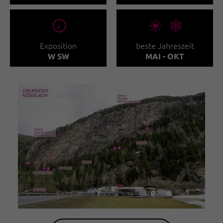
🞂
🞀🖈
Exposition
beste Jahreszeit
W SW
MAI - OKT