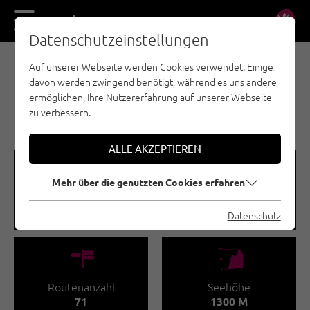
DE
EN
Datenschutzeinstellungen
Auf unserer Webseite werden Cookies verwendet. Einige
SPORTKLETTERN - ÖTZTAL
davon werden zwingend benötigt, während es uns andere
LÄNGENFELD |
ermöglichen, Ihre Nutzererfahrung auf unserer Webseite
NÖSSLACH
zu verbessern.
ALLE AKZEPTIEREN
🞽
🔹
Mehr über die genutzten Cookies erfahren
Schwierigkeitsgrad
Routenlänge
5 - 8
10 - 45 M
Datenschutz
🍫
🞱
Routenanzahl
Seehöhe
71
1300 M