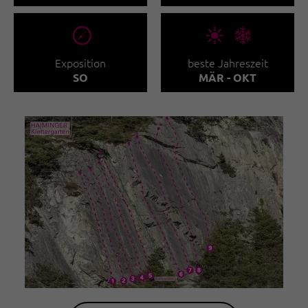
🞂
🞀🖈
Exposition
beste Jahreszeit
SO
MÄR - OKT