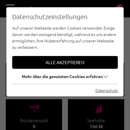
DE
EN
Datenschutzeinstellungen
Auf unserer Webseite werden Cookies verwendet. Einige
SPORTKLETTERN - ÖTZTAL
davon werden zwingend benötigt, während es uns andere
HAIMINGER
ermöglichen, Ihre Nutzererfahrung auf unserer Webseite
KLETTERGARTEN
zu verbessern.
ALLE AKZEPTIEREN
🞽
🔹
Mehr über die genutzten Cookies erfahren
Schwierigkeitsgrad
Routenlänge
4 - 6
10 - 35 M
Datenschutz
🍫
🞱
Routenanzahl
Seehöhe
9
730 M