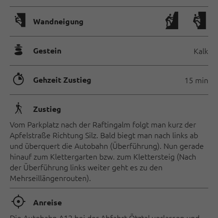
🅩
Wandneigung
🞾
Gestein
Kalk
🐲
Gehzeit Zustieg
15 min
🛬
Zustieg
Vom Parkplatz nach der Raftingalm folgt man kurz der
Apfelstraße Richtung Silz. Bald biegt man nach links ab
und überquert die Autobahn (Überführung). Nun gerade
hinauf zum Klettergarten bzw. zum Klettersteig (Nach
der Überführung links weiter geht es zu den
Mehrseillängenrouten).
🞞
Anreise
Die Autobahn A12 bei der Abfahrt Ötztal verlassen und