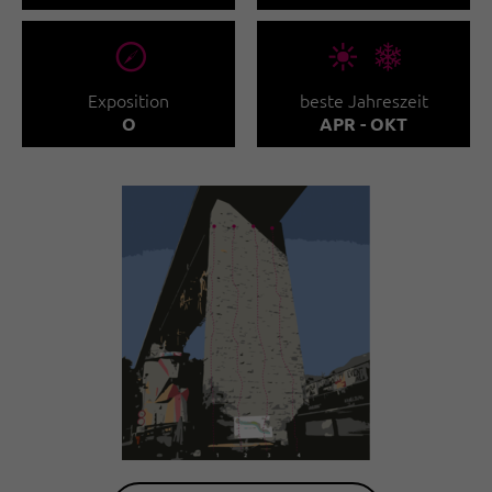
🞂
🞀🖈
Exposition
beste Jahreszeit
O
APR - OKT