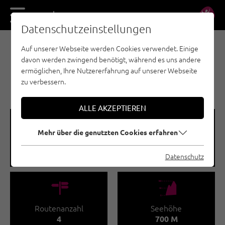
DE
EN
Datenschutzeinstellungen
Auf unserer Webseite werden Cookies verwendet. Einige
SPORTKLETTERN - ÖTZTAL
davon werden zwingend benötigt, während es uns andere
AREA 47 |
ermöglichen, Ihre Nutzererfahrung auf unserer Webseite
BRÜCKENPFEILER
zu verbessern.
ALLE AKZEPTIEREN
🞽
🔹
Mehr über die genutzten Cookies erfahren
Schwierigkeitsgrad
Routenlänge
6 - 8
28 M
Datenschutz
🍫
🞱
Routenanzahl
Seehöhe
4
700 M