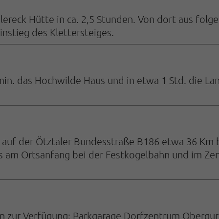
alereck Hütte in ca. 2,5 Stunden. Von dort aus fo
nstieg des Klettersteiges.
 min. das Hochwilde Haus und in etwa 1 Std. die La
 auf der Ötztaler Bundesstraße B186 etwa 36 Km b
es am Ortsanfang bei der Festkogelbahn und im Zen
n zur Verfügung: Parkgarage Dorfzentrum Obergurgl 