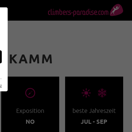
ENKAMM
z
🞂
🞀🖈
Exposition
beste Jahreszeit
NO
JUL - SEP