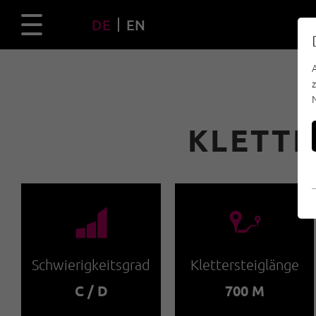
DE
EN
KLETT
🞽
🔹
Schwierigkeitsgrad
Klettersteiglänge
C / D
700 M