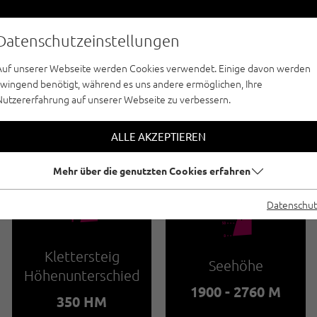
Datenschutzeinstellungen
Auf unserer Webseite werden Cookies verwendet. Einige davon werden
zwingend benötigt, während es uns andere ermöglichen, Ihre
Nutzererfahrung auf unserer Webseite zu verbessern.
KLETTERSTEIGE - ÖTZTAL
ERSTEIG SCHWÄRZ
ALLE AKZEPTIEREN
Mehr über die genutzten Cookies erfahren
🜏
Datenschut
🞱
Klettersteig
Seehöhe
Höhenunterschied
1900 - 2760 M
350 HM