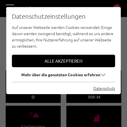
DE
EN
Datenschutzeinstellungen
Auf unserer Webseite werden Cookies verwendet. Einige
KLETTERSTEIGE - ÖTZTAL
davon werden zwingend benötigt, während es uns andere
KLETTERSTEIG
ermöglichen, Ihre Nutzererfahrung auf unserer Webseite
REINHARD SCHIESTL
zu verbessern.
BURGSTEINWAND
ALLE AKZEPTIEREN
Mehr über die genutzten Cookies erfahren
🞽
🔹
Datenschutz
Schwierigkeitsgrad
Klettersteiglänge
D
300 M
🜏
🞱
Klettersteig