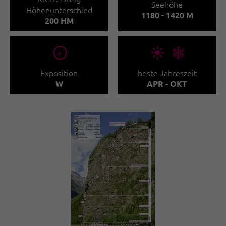
Seehöhe
Höhenunterschied
1180 - 1420 M
200 HM
🞂
🞀🖈
Exposition
beste Jahreszeit
W
APR - OKT