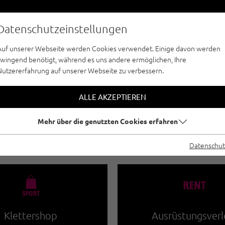
Datenschutzeinstellungen
Auf unserer Webseite werden Cookies verwendet. Einige davon werden
zwingend benötigt, während es uns andere ermöglichen, Ihre
Nutzererfahrung auf unserer Webseite zu verbessern.
KLETTERPARKS / HOCHSEILGÄRTEN - ÖTZTA
R UND FLYING FOX
ALLE AKZEPTIEREN
Mehr über die genutzten Cookies erfahren
Datenschut
🧀
🐔
Klettershop
Ausrüstungsverl