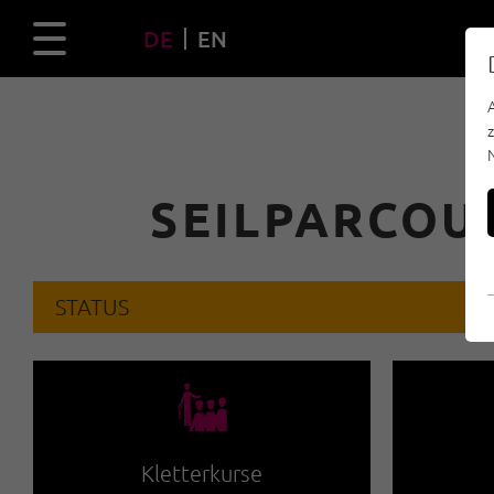
DE
EN
SEILPARCOU
STATUS
🐡
Kletterkurse