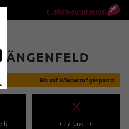
L
 LÄNGENFELD
Bis auf Wiederruf gesperrt!
z
🌆
eih
Gastronomie