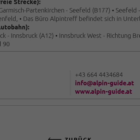
eie Strecke):
rmisch-Partenkirchen - Seefeld (B177) • Seefeld - T
feld, • Das Büro Alpintreff befindet sich in Unte
utobahn):
eck - Innsbruck (A12) • Innsbruck West - Richtung B
d 90
+43 664 4434684
info@alpin-guide.at
www.alpin-guide.at
ZURÜCK