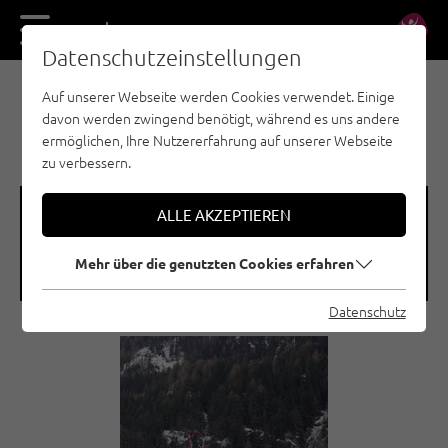
DE
EN
Datenschutzeinstellungen
Auf unserer Webseite werden Cookies verwendet. Einige
EISKLETTERN - ÖTZTAL
davon werden zwingend benötigt, während es uns andere
TUMPEN / MR. HYDE
ermöglichen, Ihre Nutzererfahrung auf unserer Webseite
zu verbessern.
🞽
🞱
ALLE AKZEPTIEREN
Schwierigkeitsgrad
Seehöhe
Mehr über die genutzten Cookies erfahren
WI 4
1000 M
Datenschutz