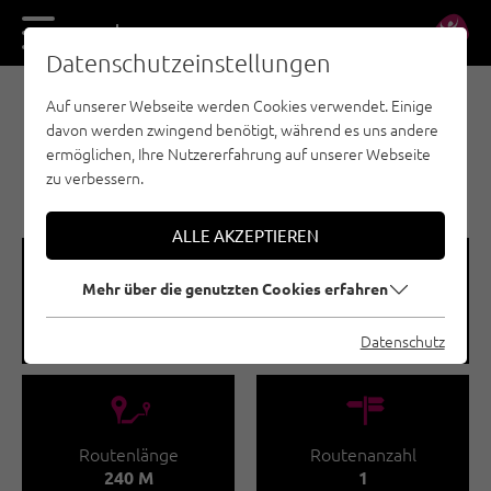
DE
EN
Datenschutzeinstellungen
Auf unserer Webseite werden Cookies verwendet. Einige
EISKLETTERN - ÖTZTAL
davon werden zwingend benötigt, während es uns andere
LÄNGENFELD /
ermöglichen, Ihre Nutzererfahrung auf unserer Webseite
TAUFENBACHFALL
zu verbessern.
ALLE AKZEPTIEREN
🞽
🞱
Mehr über die genutzten Cookies erfahren
Schwierigkeitsgrad
Seehöhe
WI 5 - WI 6+
1320 - 1560 M
Datenschutz
🔹
🍫
Routenlänge
Routenanzahl
240 M
1